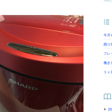
今月
残り
フレ
働き
１ヶ
▶
20