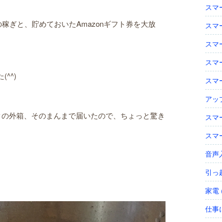
スマー
稼ぎと、貯めておいたAmazonギフト券を大放
スマー
スマー
スマー
^^)
スマー
アップ
ックの外箱、そのまんまで届いたので、ちょっと驚き
スマー
スマー
。
音声入
引っ越
家電 (
仕事に