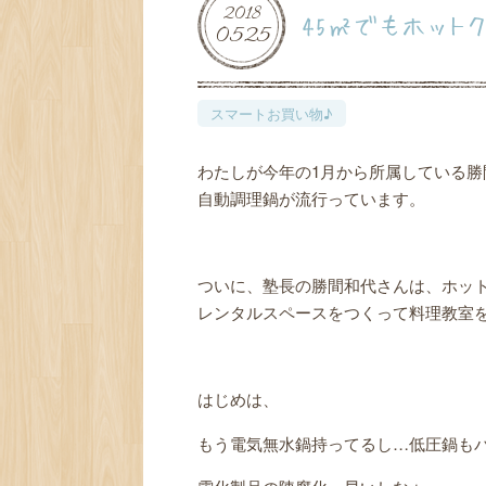
2018
45㎡でもホットク
05
25
スマートお買い物♪
わたしが今年の1月から所属している
自動調理鍋が流行っています。
ついに、塾長の勝間和代さんは、ホット
レンタルスペースをつくって料理教室
はじめは、
もう電気無水鍋持ってるし…低圧鍋も