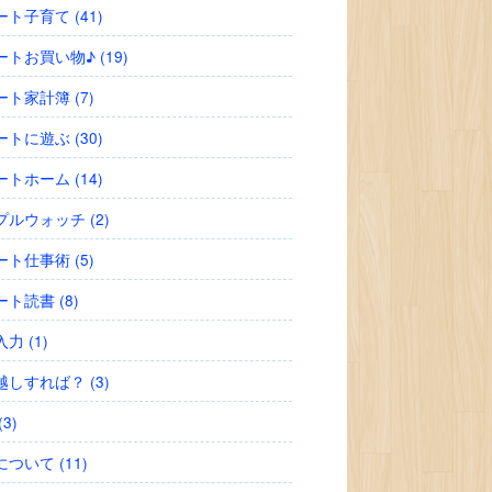
ト子育て (41)
トお買い物♪ (19)
ト家計簿 (7)
トに遊ぶ (30)
トホーム (14)
ルウォッチ (2)
ト仕事術 (5)
ト読書 (8)
力 (1)
しすれば？ (3)
3)
ついて (11)