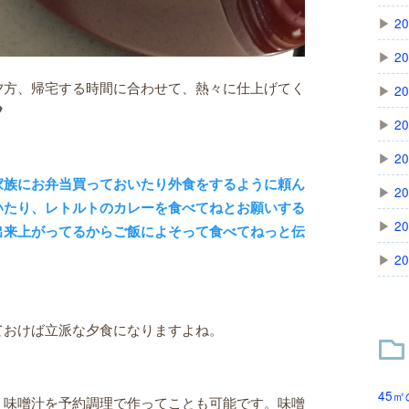
▶
20
▶
20
夕方、帰宅する時間に合わせて、熱々に仕上げてく
▶
20

▶
20
▶
20
家族にお弁当買っておいたり外食をするように頼ん
▶
20
いたり、レトルトのカレーを食べてねとお願いする
▶
20
出来上がってるからご飯によそって食べてねっと伝
▶
20
ておけば立派な夕食になりますよね。
45㎡
、味噌汁を予約調理で作ってことも可能です。味噌