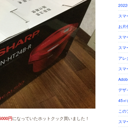
202
スマー
お片付
スマー
スマー
アレク
スマー
Adobe
デザイ
45㎡
この
000円
になっていたホットクック買いました！
スマー