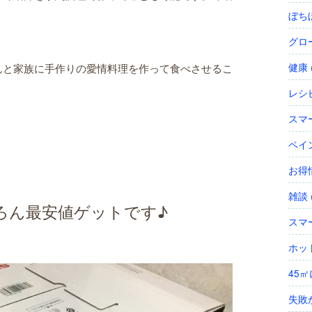
ぼちぼ
グロー
健康 (
んと家族に手作りの愛情料理を作って食べさせるこ
レシピ
スマー
ペイン
お得情
雑談 (
ろん最安値ゲットです♪
スマー
ホッ
45㎡
失敗