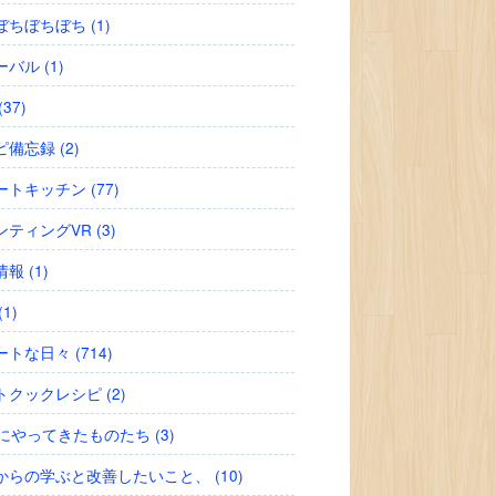
ちぼちぼち (1)
バル (1)
37)
備忘録 (2)
トキッチン (77)
ティングVR (3)
報 (1)
1)
トな日々 (714)
トクックレシピ (2)
にやってきたものたち (3)
からの学ぶと改善したいこと、 (10)