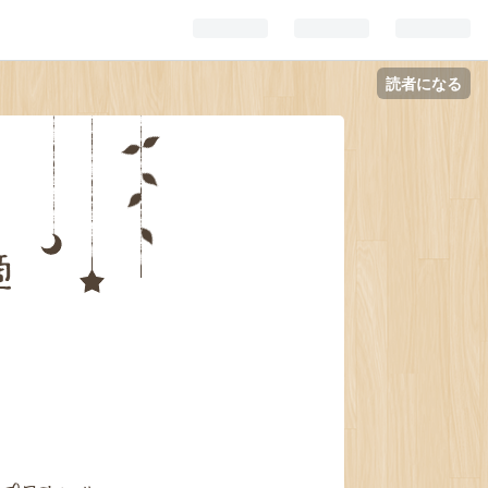
読者になる
適
。