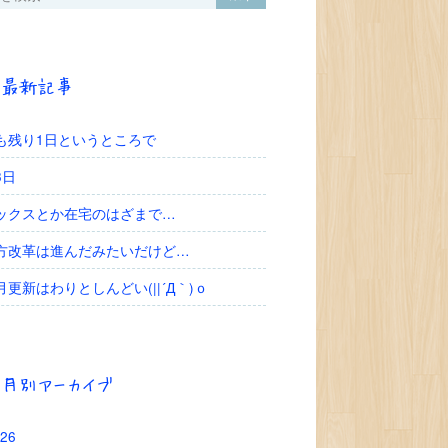
最新記事
も残り1日というところで
3日
ックスとか在宅のはざまで…
方改革は進んだみたいだけど…
月更新はわりとしんどい(||´Д｀)ｏ
月別アーカイブ
26